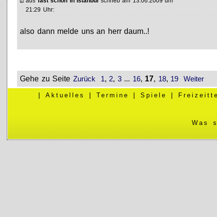
aus
fast schon in Istanbul
schrieb am 13.06.2009 um
21:29 Uhr:
also dann melde uns an herr daum..!
Gehe zu Seite
,
,
...
,
17
,
,
Zurück
1
2
3
16
18
19
Weiter
|
Aktuelles
|
Termine
|
Spiele
|
Freizeit
Was s