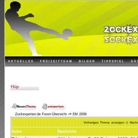
AKTUELLES
FREIZEITTEAM
BILDER
TIPPSPIEL
GÄ
Hüp................
->
Zockexperten.de Foren-Übersicht
EM 2008
::
Vorheriges Thema anzeigen
Näch
Autor
Nachricht