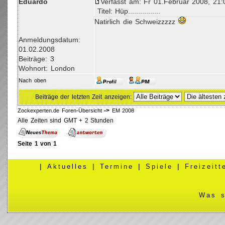
Eduardo
Verfasst am: Fr 01.Februar 2008, 21:
Titel: Hüp................
Natirlich die Schweizzzzz
Anmeldungsdatum:
01.02.2008
Beiträge: 3
Wohnort: London
Nach oben
Beiträge der letzten Zeit anzeigen:
->
Zockexperten.de Foren-Übersicht
EM 2008
Alle Zeiten sind GMT + 2 Stunden
Seite
1
von
1
|
Aktuelles
|
Termine
|
Spiele
|
Freizeit
Was s